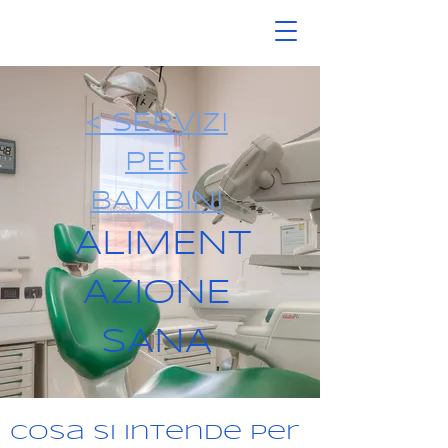
< SERVIZI
PER
BAMBINI
ALIMENT
AZIONE
SANA
Cosa si intende per