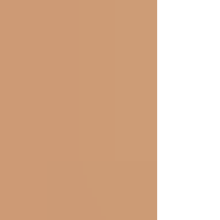
funziona la radiofrequenza? La radiofrequenza
serve a rimodellare i tessuti e a migliorare il tono e
l'elasticità della