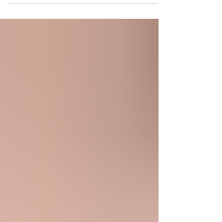
è un film batterico colloso e produce degli acidi
che attaccano lo smalto dei denti...