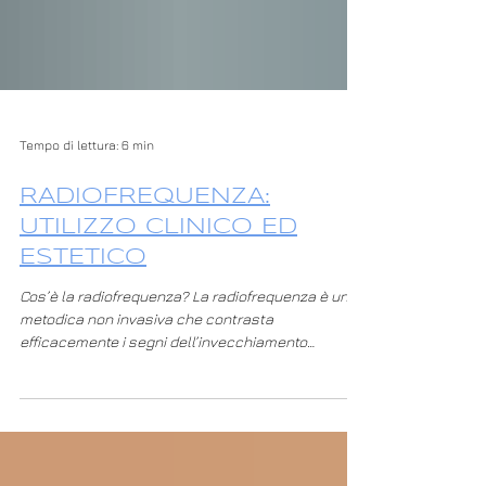
Tempo di lettura: 6 min
RADIOFREQUENZA:
UTILIZZO CLINICO ED
ESTETICO
Cos’è la radiofrequenza? La radiofrequenza è una
metodica non invasiva che contrasta
efficacemente i segni dell’invecchiamento
cutaneo e consente di ottenere un miglioramento
della pelle del viso in quanto risulta
particolarmente efficace per ridurre ed eliminare
alcune patologie quali per esempio: Rughe Acne
Lassità di mento e guance A cosa serve e come