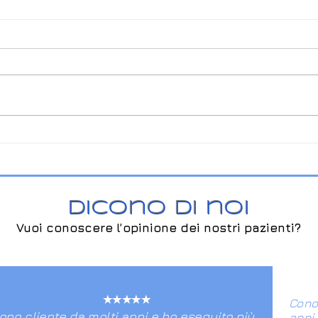
GRAVIDANZA E
PLA
SALUTE DEL CAVO
MEZ
ORALE
DI 
Dicono di noi
Vuoi conoscere l’opinione dei nostri pazienti?
★★★★★
Cono
ono cliente da molti anni e ho eseguito più
anni