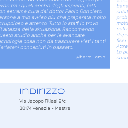
avori tra i quali anche degli impianti, fatti
bene.
on estrema cura dal dottor Paolo Donolato.
subit
ersona a mio avviso più che preparata molto
prob
molto
crupoloso e attento. Tutto lo staff lo trovo
nell'
ll’altezza della situazione. Raccomando
dopo 
uesto studio anche per le avanzate
fissi
ecnologie cosa non da trascurare visti i tanti
Attre
iarlatani conosciuti in passato.
La pu
Alberto Comin
.
sono 
Indirizzo
Via Jacopo Filiasi 9/c
30174 Venezia - Mestre