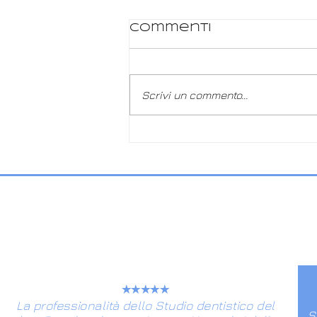
Commenti
Scrivi un commento...
RADIOFREQUENZA:
UTILIZZO CLINICO ED
ESTETICO
★★★★★
La professionalità dello Studio dentistico del
S