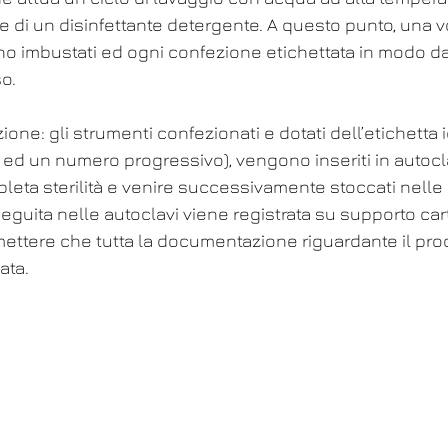
e di un disinfettante detergente. A questo punto, una vo
no imbustati ed ogni confezione etichettata in modo d
so.
zione: gli strumenti confezionati e dotati dell’etichetta i
a ed un numero progressivo), vengono inseriti in autocla
leta sterilità e venire successivamente stoccati nelle 
seguita nelle autoclavi viene registrata su supporto car
mettere che tutta la documentazione riguardante il pro
ata.