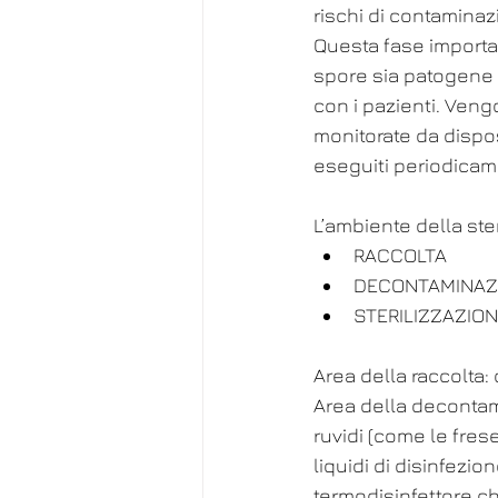
rischi di contaminaz
Questa fase importan
spore sia patogene c
con i pazienti. Veng
monitorate da disposi
eseguiti periodicam
L’ambiente della ster
RACCOLTA 
DECONTAMINAZI
STERILIZZAZION
Area della raccolta: 
Area della decontam
ruvidi (come le fres
liquidi di disinfezio
termodisinfettore ch