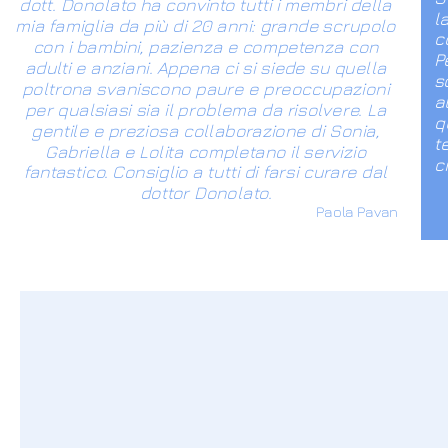
dott. Donolato ha convinto tutti i membri della
l
mia famiglia da più di 20 anni: grande scrupolo
c
con i bambini, pazienza e competenza con
P
adulti e anziani. Appena ci si siede su quella
s
poltrona svaniscono paure e preoccupazioni
a
per qualsiasi sia il problema da risolvere. La
q
gentile e preziosa collaborazione di Sonia,
t
Gabriella e Lolita completano il servizio
c
fantastico. Consiglio a tutti di farsi curare dal
dottor Donolato.
Paola Pavan