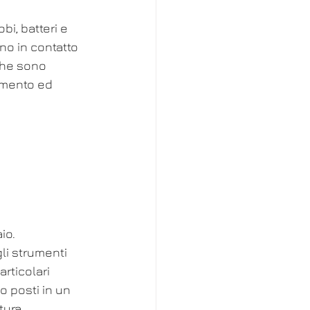
i, batteri e 
no in contatto 
che sono 
namento ed 
io.
li strumenti 
rticolari 
o posti in un 
tura 