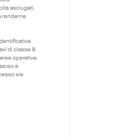
lta asciugati, 
a renderne 
dentificativa 
vi di classe B 
aree operative.
taceo e 
cesso sia 