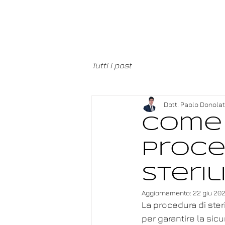
Tutti i post
Dott. Paolo Donola
Come 
proce
steril
Aggiornamento:
22 giu 20
La procedura di ster
per garantire la sicu