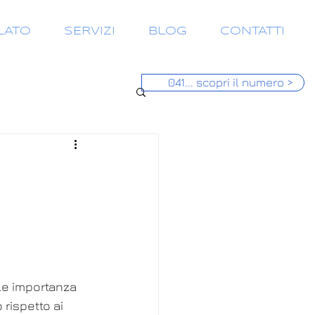
LATO
SERVIZI
Blog
CONTATTI
041... scopri il numero >
le importanza 
rispetto ai 