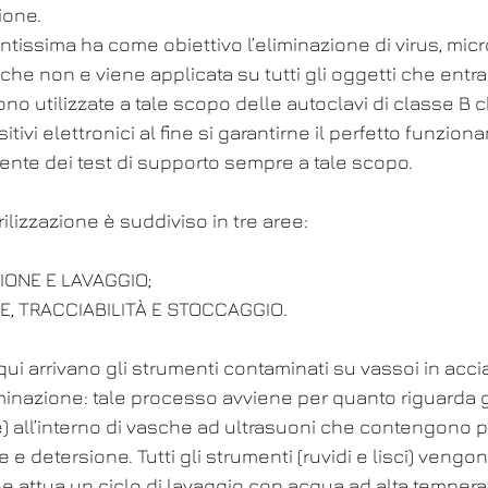
ione.
tissima ha come obiettivo l’eliminazione di virus, microb
he non e viene applicata su tutti gli oggetti che entra
ono utilizzate a tale scopo delle autoclavi di classe B 
tivi elettronici al fine si garantirne il perfetto funzio
ente dei test di supporto sempre a tale scopo.
ilizzazione è suddiviso in tre aree: 
ONE E LAVAGGIO;
E, TRACCIABILITÀ E STOCCAGGIO. 
qui arrivano gli strumenti contaminati su vassoi in accia
inazione: tale processo avviene per quanto riguarda g
e) all’interno di vasche ad ultrasuoni che contengono pa
ne e detersione. Tutti gli strumenti (ruvidi e lisci) vengon
e attua un ciclo di lavaggio con acqua ad alta tempera