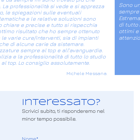
Sono un
 La professionalità si vede e si apprezza
sempre 
o, le spiegazioni sulle eventuali
Estrema 
lematiche e le relative soluzioni sono
di tutto 
 chiare e precise e tutto si rispecchia
ottimi 
ottimo risultato che ho sempre ottenuto
attenzio
le varie cure/interventi, sia di impianti
 che di alcune carie da sistemare.
zzature sempre al top e all'avanguardia.
lizia e la professionalità di tutto lo studio
al top. Lo consiglio assolutamente.
Michele Messana.
Interessato?
Scrivici subito, ti risponderemo nel
minor tempo possibile.