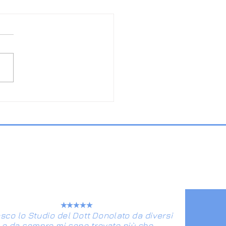
CCA E TARTARO:
ZI E STRUMENTI
RIMOZIONE
★★★★★
sco lo Studio del Dott Donolato da diversi
, e da sempre mi sono trovato più che