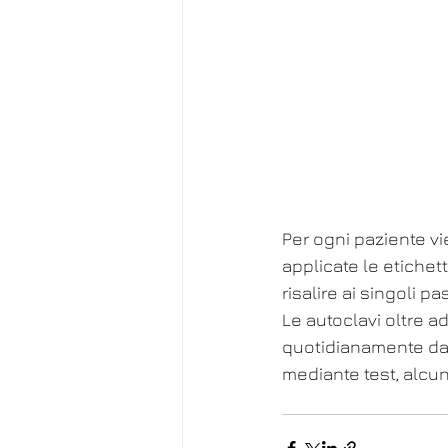
Per ogni paziente vi
applicate le etichette
risalire ai singoli p
Le autoclavi oltre a
quotidianamente dai
mediante test, alcuni 