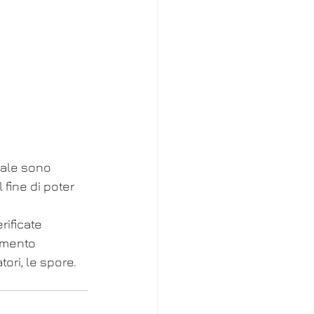
uale sono 
 fine di poter 
rificate 
amento 
tori, le spore.