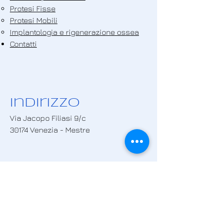
Protesi Fisse
Protesi Mobili
Implantologia e rigenerazione ossea
Contatti
Indirizzo
Via Jacopo Filiasi 9/c
30174 Venezia - Mestre
Contatti
041.... scopri il numero >
i....@....it scopri la mail >