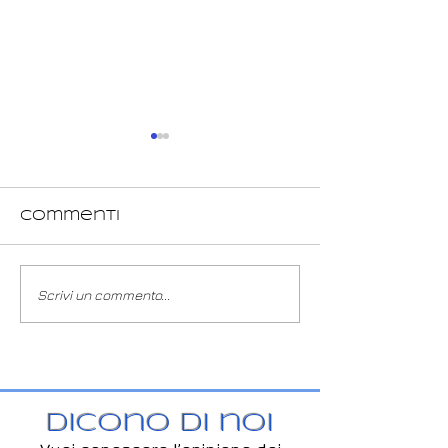
Commenti
GRAVIDANZA E
PLACCA E
Scrivi un commento...
SALUTE DEL CAVO
TARTARO: M
ORALE
STRUMENTI 
RIMOZIONE
Dicono di noi