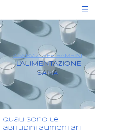
< SERVIZI PER BAMBINI
L'ALIMENTAZIONE
SANA
Quali sono le
abitudini alimentari