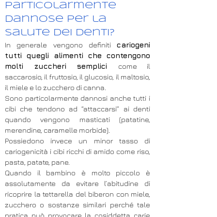
particolarmente
dannose per la
salute dei denti?
In generale vengono definiti
cariogeni
tutti quegli alimenti che contengono
molti zuccheri semplici
come il
saccarosio, il fruttosio, il glucosio, il maltosio,
il miele e lo zucchero di canna.
Sono particolarmente dannosi anche tutti i
cibi che tendono ad “attaccarsi” ai denti
quando vengono masticati (patatine,
merendine, caramelle morbide).
Possiedono invece un minor tasso di
cariogenicità i cibi ricchi di amido come riso,
pasta, patate, pane.
Quando il bambino è molto piccolo è
assolutamente da evitare l’abitudine di
ricoprire la tettarella del biberon con miele,
zucchero o sostanze similari perché tale
pratica può provocare la cosiddetta carie